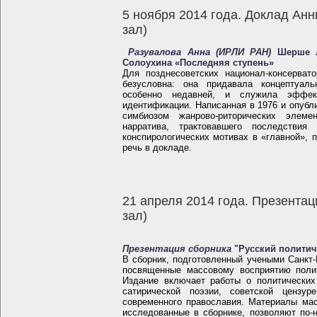
5 ноября 2014 года. Доклад Ан
зал)
Разувалова Анна (ИРЛИ РАН)
Шерше лё
Солоухина «Последняя ступень»
Для позднесоветских национал-консерват
безусловна: она придавала концептуаль
особенно недавней, и служила эффект
идентификации. Написанная в 1976 и опубл
симбиозом жанрово-риторических элемен
нарратива, трактовавшего последствия
конспирологических мотивах в «главной», п
речь в докладе.
21 апреля 2014 года. Презентац
зал)
Презентация сборника
"Русский политич
В сборник, подготовленный учеными Санкт-
посвященные массовому восприятию полит
Издание включает работы о политических
сатирической поэзии, советской цензу
современного православия. Материалы ма
исследованные в сборнике, позволяют по-