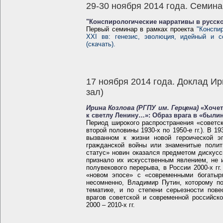
29-30 ноября 2014 года. Семина
"Конспирологические нарративы в русск
Первый семинар в рамках проекта
"Конспи
XXI вв: генезис, эволюция, идейный и с
(скачать).
17 ноября 2014 года. Доклад И
зал)
Ирина Козлова (РГПУ им. Герцена)
«Хочет
к светлу Ленину…»: Образ врага в «былин
Период широкого распространения «советск
второй половины 1930-х по 1950-е гг.). В 19
вызванном к жизни новой героической э
гражданской войны или знаменитые полит
статус» новин оказался предметом дискусси
признало их искусственным явлением, не
полувекового перерыва, в России 2000-х г
«новом эпосе» с «современными богатыря
несомненно, Владимир Путин, которому п
тематике, и по степени серьезности пов
врагов советской и современной российско
2000 – 2010-х гг.