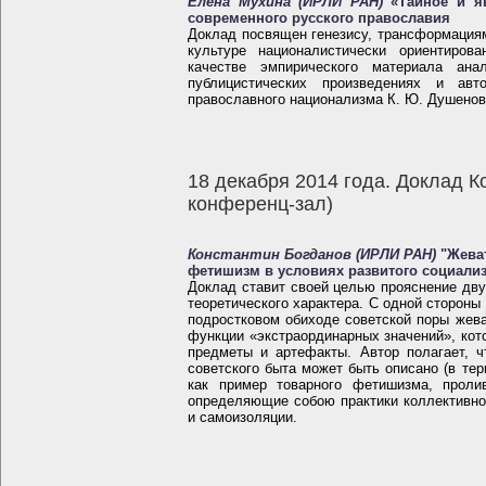
Елена Мухина (ИРЛИ РАН)
«Тайное и яв
современного русского православия
Доклад посвящен генезису, трансформация
культуре националистически ориентиров
качестве эмпирического материала ан
публицистических произведениях и ав
православного национализма К. Ю. Душенов
18 декабря 2014 года. Доклад К
конференц-зал)
Константин Богданов (ИРЛИ РАН)
"Жеват
фетишизм в условиях развитого социали
Доклад ставит своей целью прояснение дв
теоретического характера. С одной стороны 
подростковом обиходе советской поры жева
функции «экстраординарных значений», кот
предметы и артефакты. Автор полагает, ч
советского быта может быть описано (в тер
как пример товарного фетишизма, прол
определяющие собою практики коллективно
и самоизоляции.