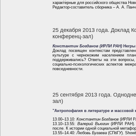
характерные для российского общества Нов
Редактор-составитель сборника – А. А. Панч
25 декабря 2013 года. Доклад К
конференц-зал)
Константин Богданов (ИРЛИ РАН)
Негры 
Доклад посвящен контекстам представлен
культуре с чернокожим населением пла
поддерживались? Ответы на эти вопросы,
социально-психологических аспектов межр
повседневности.
25 сентября 2013 года. Однодн
зал)
"Антропофагия в литературе и массовой 
13.00–13.10:
Константин Богданов
(ИРЛИ РА
13.10–13.55:
Валерий Вьюгин
(ИРЛИ РАН). 
после. К истории одной социальной метафо
13.55–14.40:
Любовь Бугаева
(СПбГУ). Showt