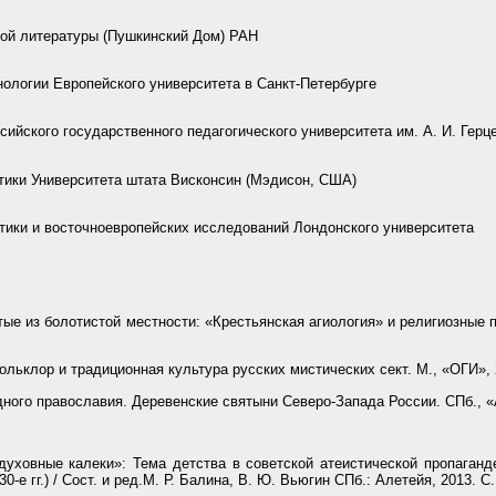
кой литературы (Пушкинский Дом) РАН
ологии Европейского университета в Санкт-Петербурге
йского государственного педагогического университета им. А. И. Герц
ики Университета штата Висконсин (Мэдисон, США)
ики и восточноевропейских исследований Лондонского университета
ые из болотистой местности: «Крестьянская агиология» и религиозные п
льклор и традиционная культура русских мистических сект. М., «ОГИ», 2
ного православия. Деревенские святыни Северо-Запада России. СПб., «
уховные калеки»: Тема детства в советской атеистической пропаганде
0-е гг.) / Сост. и ред.М. Р. Балина, В. Ю. Вьюгин СПб.: Алетейя, 2013. С