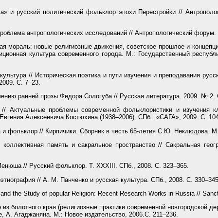
а» и русский политический фольклор эпохи Перестройки // Антрополог
облема антропологических исследований // Антропологический форум. 2
я мораль: новые религиозные движения, советское прошлое и концепци
иционная культура современного города. М.: Государственный республи
ультура // Историческая поэтика и пути изучения и преподавания русс
2009. С. 7–23.
ению ранней прозы Федора Сологуба // Русская литература. 2009. № 2. 
// Актуальные проблемы современной фольклористики и изучения кл
вгения Алексеевича Костюхина (1938–2006). СПб.: «САГА», 2009. С. 10
и фольклор // Кирпичики. Сборник в честь 65-летия С.Ю. Неклюдова. М.,
коллективная память и сакральное пространство // Сакральная геог
юша // Русский фольклор. Т. XXXIII. СПб., 2008. С. 323–365.
тнография // А. М. Панченко и русская культура. СПб., 2008. С. 330–345
 and the Study of popular Religion: Recent Research Works in Russia // San
 из болотного края (религиозные практики современной новгородской де
е, А. Агаджаняна. М.: Новое издательство, 2006.С. 211–236.