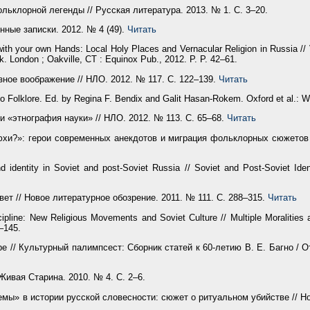
льклорной легенды // Русская литература. 2013. № 1. С. 3–20.
нные записки. 2012. № 4 (49).
Читать
h your own Hands: Local Holy Places and Vernacular Religion in Russia // Ve
k. London ; Oakville, CT : Equinox Pub., 2012. P. P. 42–61.
ное воображение // НЛО. 2012. № 117. С. 122–139.
Читать
 Folklore. Ed. by Regina F. Bendix and Galit Hasan-Rokem. Oxford et al.: Wi
 «этнография науки» // НЛО. 2012. № 113. С. 65–68.
Читать
хи?»: герои современных анекдотов и миграция фольклорных сюжетов /
 identity in Soviet and post-Soviet Russia // Soviet and Post-Soviet Iden
т // Новое литературное обозрение. 2011. № 111. С. 288–315.
Читать
scipline: New Religious Movements and Soviet Culture // Multiple Moralities 
–145.
// Культурный палимпсест: Сборник статей к 60-летию В. Е. Багно / Отв
Живая Старина. 2010. № 4. С. 2–6.
мы» в истории русской словесности: сюжет о ритуальном убийстве // Но