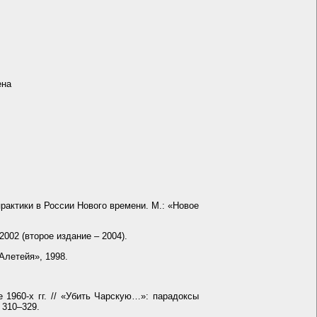
ена
рактики в России Нового времени. М.: «Новое
002 (второе издание – 2004).
Алетейя», 1998.
 1960-х гг. // «Убить Чарскую…»: парадоксы
. 310–329.