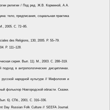
гии религии / Под ред. Ж.В. Корминой, А.А.
ина: тело, предписания, социальная практика
., 2005. С. 72–95.
ciales des Religions, 130, 2005. P. 55–79.
04. P. 111–128.
еская серия. Вып. 11). М., 2003. С. 288–319.
й подход в антропологических дисциплинах.
 русской народной культуре // Мифология и
нный фольклор Новгородской области. Сказки.
п. 6). СПб., 2001. С. 316–336.
ent Day Russian Folk Culture // SEEFA Journal.