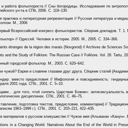
 работа фольклориста // Сны богородицы. Исследования по антрополо
ейского ун-та в СПб, 2006. С. 119–130.
 практика и литературная репрезентация // Русская литература и медиц
колози. М., 2006
ервый Всероссийский конгресс фольклористов. Сборник докладов. Т. 1. М
ьклор» // Одиссей. Человек в истории. 2005. М., 2005. С. 334–366.
ints étranges de la région des marais (Novgorod) // Archives de Sciences So
and the Study of Folklore: The Russian Case // Folklore. Vol. 28. Tartu, 20
ный городской фольклор. М., 2003. С. 620–642.
ли чужой? Евреи и славяне глазами друг друга. Сборник статей (Академич
ндер: вместо предисловия // Мифология и повседневность: гендерны
ля 2001 года. СПб., 2001. С. 5–10.
ами... для того, чтоб скопить Царствие Божие»: антисексуальность в
логических дисциплинах. СПб., 2001. С. 46–75.
тавление, подготовка текстов, предисловие, комментарии) // Традицио
писям 1963–1999 г.). СПб., 2001. С. 203–221, 422–435.
з материалов о русском кликушестве // Чужое имя (Альманах «Канун». Вы
tions in a Changing World: Narratives About the End of the World in Pres