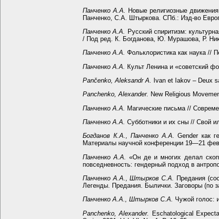
Панченко А.А.
Новые религиозные движения и
Панченко, С.А. Штыркова. СПб.: Изд-во Европ
Панченко А.А.
Русский спиритизм: культурная
/ Под ред. К. Богданова, Ю. Мурашова, Р. Ни
Панченко А.А.
Фольклористика как наука // П
Панченко А.А.
Культ Ленина и «cоветский фол
Pančenko, Aleksandr A.
Ivan et Iakov – Deux sa
Panchenko, Alexander.
New Religious Movements 
Панченко А.А.
Магические письма // Современ
Панченко А.А.
Субботники и их сны // Свой и
Богданов К.А., Панченко А.А.
Gender как ге
Материалы научной конференции 19—21 февра
Панченко А.А.
«Он де и многих делал скопц
повседневность: гендерный подход в антропо
Панченко А.А., Штырков С.А.
Предания (сос
Легенды. Предания. Былички. Заговоры (по за
Панченко А.А., Штырков С.А.
Чужой голос: и
Panchenko, Alexander.
Eschatological Expecta