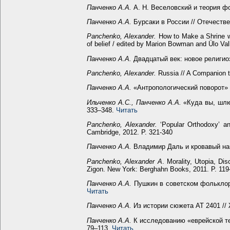
Панченко А.А.
А. Н. Веселовский и теория фо
Панченко А.А.
Бурсаки в России // Отечестве
Panchenko, Alexander.
How to Make a Shrine wit
of belief / edited by Marion Bowman and Ülo Val
Панченко А.А.
Двадцатый век: новое религиоз
Panchenko, Alexander.
Russia // A Companion to
Панченко А.А.
«Антропологический поворот» и
Ильченко А.С., Панченко А.А.
«Куда вы, шлю
333–348.
Читать
Panchenko, Alexander.
‘Popular Orthodoxy’ and
Cambridge, 2012. P. 321-340
Панченко А.А.
Владимир Даль и кровавый наве
Panchenko, Alexander A
. Morality, Utopia, Di
Zigon. New York: Berghahn Books, 2011. P. 119
Панченко А.А.
Пушкин в советском фольклоре 
Читать
Панченко А.А.
Из истории сюжета AT 2401 // 
Панченко А.А.
К исследованию «еврейской те
79–113.
Читать