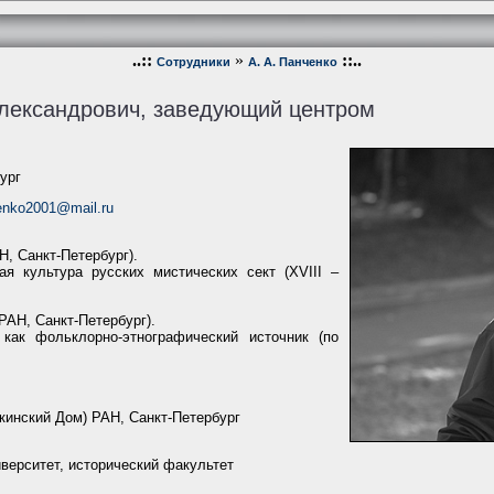
..::
»
::..
Сотрудники
А. А. Панченко
Александрович, заведующий центром
бург
enko2001@mail.ru
, Санкт-Петербург).
ая культура русских мистических сект (XVIII –
РАН, Санкт-Петербург).
как фольклорно-этнографический источник (по
кинский Дом) РАН, Санкт-Петербург
верситет, исторический факультет