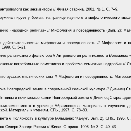
антропологи как инквизиторы // Живая старина. 2001. № 1. С. 7–9.
ужина пирует у брега»: на границе научного и мифологического мышл
ению «народной религии» // Мифология и повседневность (Вып. 2): М
 действительность»: мифология и повседневность // Мифология и по
 1999. С. 3–21.
ию религиозного фольклора // Антропология религиозности (Альманах «Ка
ковых погребальных памятников и проблема семиотики надгробия // Ст
ию русских мистических сект // Мифология и повседневность. Матери
ока Новгородской земли в современной сельской культуре // Дивинец Ст
ятницы и почитаемые камни Новгородской земли // Дивинец Староладожс
очитаемое место в урочище Абрамовщина: материалы к изучению дер
кой. Материалы к чтениям. СПб., 1997. С. 78–83.
ета // Полярность в культуре (Альманах “Канун”. Вып. 2). СПб., 1996. С.
а Северо-Западе России // Живая Старина. 1996. № 3. С. 40–43.