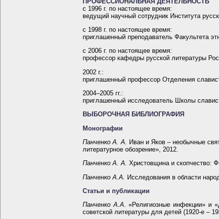
ПРОФЕССИОНАЛЬНАЯ ДЕЯТЕЛЬНОСТЬ
с 1996 г. по настоящее время:
ведущий научный сотрудник Института русс
с 1998 г. по настоящее время:
приглашенный преподаватель Факультета этн
с 2006 г. по настоящее время:
профессор кафедры русской литературы Росси
2002 г.:
приглашенный профессор Отделения славист
2004–2005 гг.:
приглашенный исследователь Школы славист
ВЫБОРОЧНАЯ БИБЛИОГРАФИЯ
Монографии
Панченко А. А.
Иван и Яков – необычные свят
литературное обозрение», 2012.
Панченко А. А.
Христовщина и скопчество: Фо
Панченко А.А.
Исследования в области народ
Статьи и публикации
Панченко А.А.
«Религиозные инфекции» и «д
советской литературы для детей (1920-е – 193