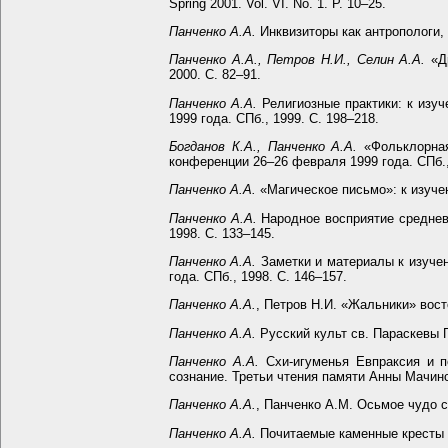
Spring 2001. Vol. VI. No. 1. P. 10–25.
Панченко А.А.
Инквизиторы как антропологи, 
Панченко А.А., Петров Н.И., Селин А.А.
«Др
2000. С. 82–91.
Панченко А.А.
Религиозные практики: к изуч
1999 года. СПб., 1999. С. 198–218.
Богданов К.А., Панченко А.А.
«Фольклорная
конференции 26–26 февраля 1999 года. СПб.,
Панченко А.А.
«Магическое письмо»: к изучен
Панченко А.А.
Народное восприятие средневе
1998. С. 133–145.
Панченко А.А.
Заметки и материалы к изучен
года. СПб., 1998. С. 146–157.
Панченко А.А.
, Петров Н.И. «Жальники» вост
Панченко А.А.
Русский культ св. Параскевы П
Панченко А.А.
Схи-игуменья Евпраксия и п
сознание. Третьи чтения памяти Анны Мачинс
Панченко А.А.
, Панченко А.М. Осьмое чудо св
Панченко А.А.
Почитаемые каменные кресты н