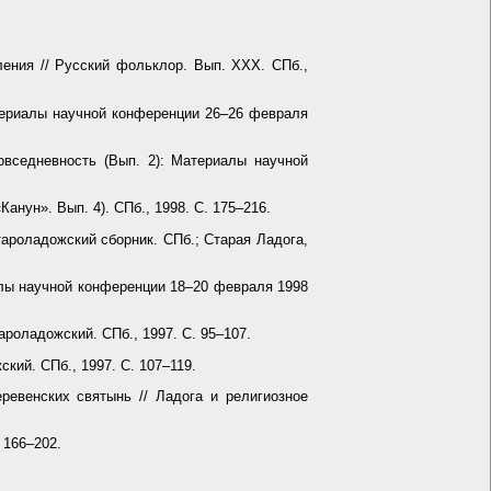
ения // Русский фольклор. Вып. XXX. СПб.,
атериалы научной конференции 26–26 февраля
вседневность (Вып. 2): Материалы научной
нун». Вып. 4). СПб., 1998. С. 175–216.
ароладожский сборник. СПб.; Старая Ладога,
алы научной конференции 18–20 февраля 1998
ароладожский. СПб., 1997. С. 95–107.
кий. СПб., 1997. С. 107–119.
евенских святынь // Ладога и религиозное
 166–202.