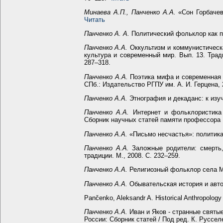
Минаева А.П., Панченко А.А.
«Сон Горбачев
Читать
Панченко А. А.
Политический фольклор как пр
Панченко А.А.
Оккультизм и коммунистическа
культура и современный мир. Вып. 13. Трад
287–318.
Панченко А.А.
Поэтика мифа и современная к
СПб.: Издательство РГПУ им. А. И. Герцена, 
Панченко А.А.
Этнография и декаданс: к изуч
Панченко А.А.
Интернет и фольклористика 
Сборник научных статей памяти профессора Е
Панченко А.А.
«Письмо несчастья»: политика 
Панченко А.А.
Заложные родители: смерть, 
традиции. М., 2008. С. 232–259.
Панченко А.А.
Религиозный фольклор села Мен
Панченко А.А.
Обывательская история и автоэ
Pančenko, Aleksandr A. Historical Anthropology
Панченко А.А.
Иван и Яков - странные святые
России: Сборник статей / Под ред. К. Руссел